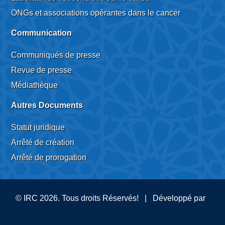
ONGs et associations opérantes dans le cancer
Communication
Communiqués de presse
Revue de presse
Médiathèque
Autres Documents
Statut juridique
Arrêté de création
Arrêté de prorogation
© IRC 2026. Tous droits Réservés! | Développé par